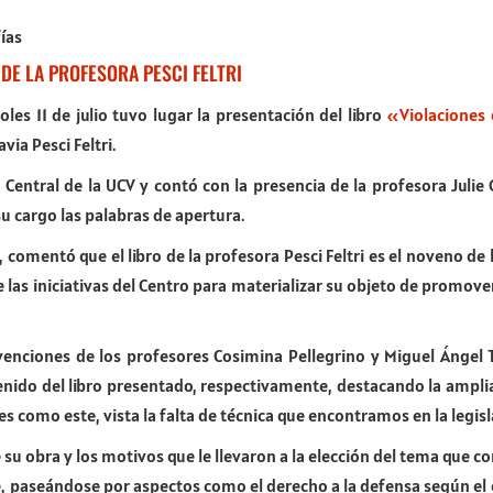
ías
DE LA PROFESORA PESCI FELTRI
les 11 de julio tuvo lugar la presentación del libro
«Violaciones 
via Pesci Feltri.
ca Central de la UCV y contó con la presencia de la profesora Jul
u cargo las palabras de apertura.
, comentó que el libro de la profesora Pesci Feltri es el noveno de
 las iniciativas del Centro para materializar su objeto de promover 
venciones de los profesores Cosimina Pellegrino y Miguel Ángel T
ontenido del libro presentado, respectivamente, destacando la ampl
es como este, vista la falta de técnica que encontramos en la legis
e su obra y los motivos que le llevaron a la elección del tema que c
te, paseándose por aspectos como el derecho a la defensa según el o