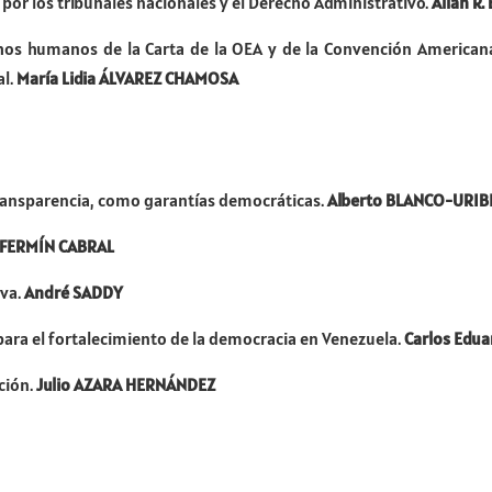
 por los tribunales nacionales y el Derecho Administrativo.
Allan R
rechos humanos de la Carta de la OEA y de la Convención Americ
al.
María Lidia ÁLVAREZ CHAMOSA
 transparencia, como garantías democráticas.
Alberto BLANCO-URI
 FERMÍN CABRAL
iva.
André SADDY
para el fortalecimiento de la democracia en Venezuela.
Carlos Edu
ción.
Julio AZARA HERNÁNDEZ